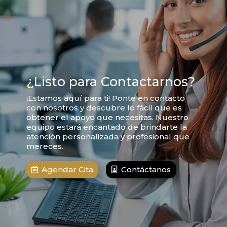
¿Listo para Contactarnos?
¡Estamos aquí para ti! Ponte en contacto
con nosotros y descubre lo fácil que es
obtener el apoyo que necesitas. Nuestro
equipo estará encantado de brindarte la
atención personalizada y profesional que
mereces.
Agendar Cita
Contáctanos